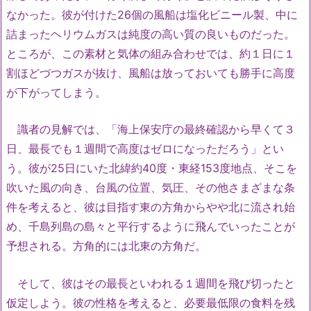
なかった。彼が付けた26個の風船は塩化ビニール製、中に
詰まったヘリウムガスは純度の高い質の良いものだった。
ところが、この素材と気体の組み合わせでは、約１日に１
割ほどづつガスが抜け、風船は放っておいても勝手に高度
が下がってしまう。
識者の見解では、「海上保安庁の最終確認から早くて３
日、最長でも１週間で高度はゼロになっただろう」とい
う。彼が25日にいた北緯約40度・東経153度地点、そこを
吹いた風の向き、台風の位置、気圧、その他さまざまな条
件を考えると、彼は目指す東の方角からやや北に流され始
め、千島列島の島々と平行するように飛んでいったことが
予想される。方角的には北東の方角だ。
そして、彼はその最長といわれる１週間を飛び切ったと
仮定しよう。彼の性格を考えると、必要最低限の食料を残