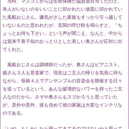
当時、マスコミからは生命保険だ協賛金目当てだのと、
本人がいないのをいいことに叩かれたい放題に叩かれてい
た風船おじさん。嫌気がさした家族もすっかり引っ越して
いないものと思われたが、玄関の呼び鈴を鳴らすと、「ち
ょっとお待ち下さい」という声が聞こえ、なんと、中から
は賀来千香子似のおっとりとした美しい奥さんが応対に出
てくれた。
風船おじさんは調律師だったが、奥さんはピアニスト。
娘さん３人も音楽家で、現在はご主人の帰りを気長に待ち
ながら、母娘４人でアンサンブルの音楽会を開催する日々
を送っているという。あんな破壊的なパワーを持ったご主
人なのだから、さぞや奥さんもスゴかろうと思っていた
が、意外や意外、彼も含めて彼の家族は大変なインテリな
のである。
「いや、もしかしたら帰ってきてるのではないかと思って