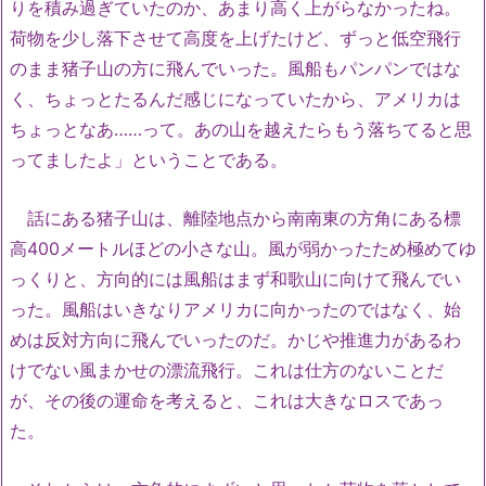
りを積み過ぎていたのか、あまり高く上がらなかったね。
荷物を少し落下させて高度を上げたけど、ずっと低空飛行
のまま猪子山の方に飛んでいった。風船もパンパンではな
く、ちょっとたるんだ感じになっていたから、アメリカは
ちょっとなあ……って。あの山を越えたらもう落ちてると思
ってましたよ」ということである。
話にある猪子山は、離陸地点から南南東の方角にある標
高400メートルほどの小さな山。風が弱かったため極めてゆ
っくりと、方向的には風船はまず和歌山に向けて飛んでい
った。風船はいきなりアメリカに向かったのではなく、始
めは反対方向に飛んでいったのだ。かじや推進力があるわ
けでない風まかせの漂流飛行。これは仕方のないことだ
が、その後の運命を考えると、これは大きなロスであっ
た。