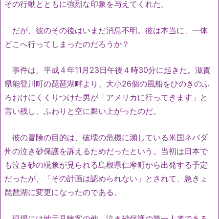
その行動とともに強烈な印象を与えてくれた。
だが、彼のその後はいまだ消息不明。彼は本当に、一体
どこへ行ってしまったのだろうか？
事件は、平成４年11月23日午後４時30分に起きた。滋賀
県能登川町の琵琶湖畔より、大小26個の風船をひのきのふ
ろおけにくくりつけた男が「アメリカに行ってきます」と
言い残し、ふわりと空に舞い上がったのだ。
彼の冒険の目的は、破壊の危機に瀕している米国ネバダ
州の泣き砂保護を訴えるためだったという。当初は日本で
も泣き砂の現象が見られる島根県仁摩町から出発する予定
だったが、「その計画は認められない」とされて、急きょ
琵琶湖に変更になったのである。
現場には地元見物客の他、泣き砂保護の第一人者である