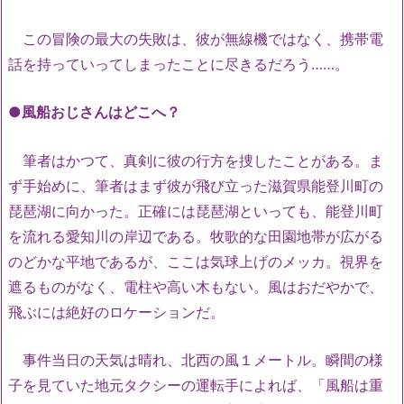
この冒険の最大の失敗は、彼が無線機ではなく、携帯電
話を持っていってしまったことに尽きるだろう……。
●風船おじさんはどこへ？
筆者はかつて、真剣に彼の行方を捜したことがある。ま
ず手始めに、筆者はまず彼が飛び立った滋賀県能登川町の
琵琶湖に向かった。正確には琵琶湖といっても、能登川町
を流れる愛知川の岸辺である。牧歌的な田園地帯が広がる
のどかな平地であるが、ここは気球上げのメッカ。視界を
遮るものがなく、電柱や高い木もない。風はおだやかで、
飛ぶには絶好のロケーションだ。
事件当日の天気は晴れ、北西の風１メートル。瞬間の様
子を見ていた地元タクシーの運転手によれば、「風船は重