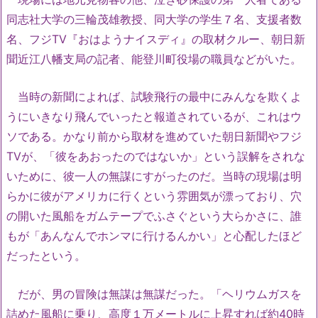
同志社大学の三輪茂雄教授、同大学の学生７名、支援者数
名、フジTV『おはようナイスディ』の取材クルー、朝日新
聞近江八幡支局の記者、能登川町役場の職員などがいた。
当時の新聞によれば、試験飛行の最中にみんなを欺くよ
うにいきなり飛んでいったと報道されているが、これはウ
ソである。かなり前から取材を進めていた朝日新聞やフジ
TVが、「彼をあおったのではないか」という誤解をされな
いために、彼一人の無謀にすがったのだ。当時の現場は明
らかに彼がアメリカに行くという雰囲気が漂っており、穴
の開いた風船をガムテープでふさぐという大らかさに、誰
もが「あんなんでホンマに行けるんかい」と心配したほど
だったという。
だが、男の冒険は無謀は無謀だった。「ヘリウムガスを
詰めた風船に乗り、高度１万メートルに上昇すれば約40時