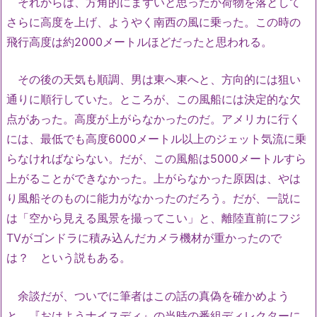
それからは、方角的にまずいと思ったか荷物を落として
さらに高度を上げ、ようやく南西の風に乗った。この時の
飛行高度は約2000メートルほどだったと思われる。
その後の天気も順調、男は東へ東へと、方向的には狙い
通りに順行していた。ところが、この風船には決定的な欠
点があった。高度が上がらなかったのだ。アメリカに行く
には、最低でも高度6000メートル以上のジェット気流に乗
らなければならない。だが、この風船は5000メートルすら
上がることができなかった。上がらなかった原因は、やは
り風船そのものに能力がなかったのだろう。だが、一説に
は「空から見える風景を撮ってこい」と、離陸直前にフジ
TVがゴンドラに積み込んだカメラ機材が重かったので
は？ という説もある。
余談だが、ついでに筆者はこの話の真偽を確かめよう
と、『おはようナイスディ』の当時の番組ディレクターに