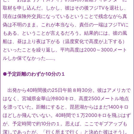
取材を申し込んだ。しかし、彼はその後フジTVを退社し、
現在は保険外交員になっているということで残念ながら真
偽は不明のまま。これが本当なら、責任の一端はフジTVに
もある、ということが言えるだろう。結果的には、彼の風
船は、昼は上り夜は下がる（温度変化で高度が上下する）
といったことを繰り返し、平均高度は2000～3000メート
ルしか保てなかった……。
●予定距離のわずか10分の１
出発から40時間後の25日午前８時30分。彼はアメリカで
はなく、宮城県金華山沖800キロ、高度2500メートル地点
を漂っていた。距離にすると、琵琶湖からはまだ1400キロ
ほどしか飛んでいない。40時間で１万2000キロを飛ぶはず
が、予定時間で約10分の１。思えば、ここでギブアップも
潔しであったが、「行く所まで行く」と決めた彼はそうし