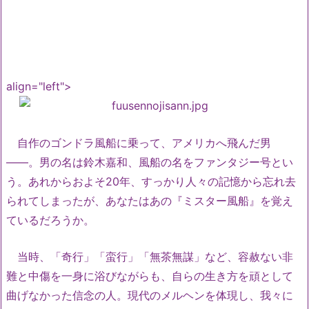
align="left">
自作のゴンドラ風船に乗って、アメリカへ飛んだ男
――。男の名は鈴木嘉和、風船の名をファンタジー号とい
う。あれからおよそ20年、すっかり人々の記憶から忘れ去
られてしまったが、あなたはあの『ミスター風船』を覚え
ているだろうか。
当時、「奇行」「蛮行」「無茶無謀」など、容赦ない非
難と中傷を一身に浴びながらも、自らの生き方を頑として
曲げなかった信念の人。現代のメルヘンを体現し、我々に