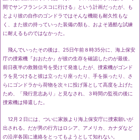
間でサンフランシスコに行ける」という計画だったが、も
とより彼の自作のゴンドラではそんな機能も耐久性もな
く、また彼の持っていった装備の類も、およそ過酷な試練
に耐えるものではなかった。
飛んでいったその後は、25日午前８時35分に、海上保安
庁の捜索機『おおたか』が彼の生存を確認したのが最後。
前日夜半の救難信号を受けて発進したが、捜索機がゴンド
ラを見つけると彼は立ったり座ったり、手を振ったり、さ
らにゴンドラから荷物を次々に投げ落として高度を上げた
ため、「飛行意志あり」と見なされ、３時間の監視の後に
捜索機は帰還した。
12月２日には、ついに家族より海上保安庁に捜索願いが
出される。だが男の行方はロシア、アメリカ、カナダなど
の沿岸各国に連絡をとってもようとして知れない。