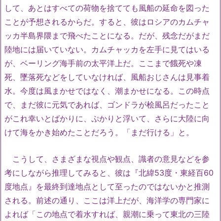
して、あとはすべての荷物を捨てても風船の延命を図った
ことが予想されるからだ。すると、彼はロシアのカムチャ
ッカ半島界隈まで飛べたことになる。だが、残念だがまだ
陸地には届いていない。カムチャッカを左手に見てはいる
が、ベーリング海手前の太平洋上だ。ここまで餓死や凍
死、墜落死などをしていなければ、風船おじさんは見事着
水。今度は風まかせではなく、潮まかせになる。この時点
で、まだ彼に元気であれば、ゴンドラが桧風呂だったこと
がこれ幸いとばかりに、ぷかりと浮いて、さらに大陸に向
けて海をかき始めたことだろう。「まだ行ける」と。
こうして、さまざまな視点や観点、識者の意見などを参
考にしながら推理してみると、彼は『北緯53度・東経百60
度地点』を最終到達地点として至ったのではないかと推測
される。前述の通り、ここは洋上だが、海洋学の専門家に
よれば「この地点で着水すれば、親潮に乗って東北の三陸