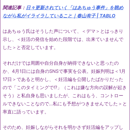
関連記事：
日々更新されていく「はあちゅう事件」を眺め
ながら私がイライラしていること｜春山有子 | TABLO
はあちゅう氏はそうした声について、＜デマ＞とはっきり
示し、＜妊活の発信を始めた段階では、出来ていませんで
した＞と否定しています。
それだけでは周囲や自分自身が納得できないと思ったの
か、4月1日には自身のSNSで事実を公表。妊娠判明は＜1月
17日＞であると明かし、＜妊活編を公開したばかりだった
ので「このタイミングで!?」（これは嫌な方向の誤解が起き
そう）と私自身も思いましたが、これはもう、コントロー
ルできないことなので…私にも予想がつきませんでした＞と
率直に語っています。
そのため、妊娠しながらそれを明かさず妊活編をアップし