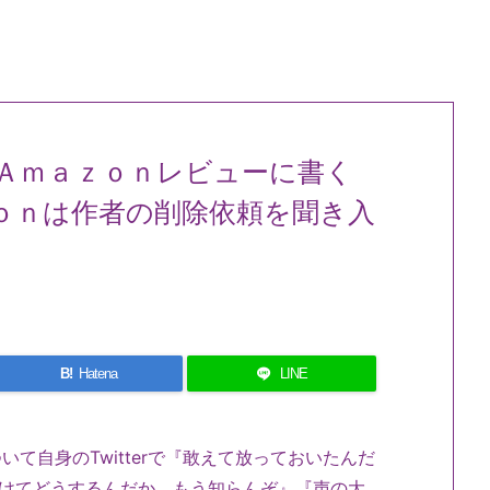
Ａｍａｚｏｎレビューに書く
ｏｎは作者の削除依頼を聞き入
B!
Hatena
LINE
いて自身のTwitterで『敢えて放っておいたんだ
つけてどうするんだか。もう知らんぞ』『声の大