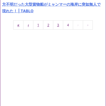
方不明だった大型貨物船がミャンマーの海岸に突如無人で
現れた！ | TABLO
«
‹
1
2
3
4
›
»