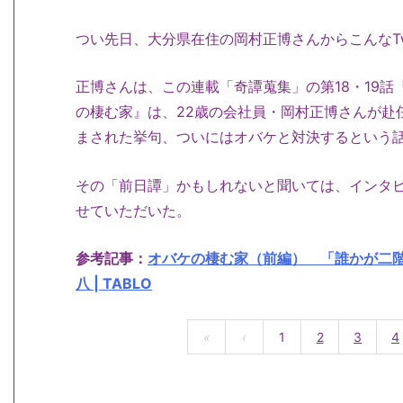
つい先日、大分県在住の岡村正博さんからこんなTw
正博さんは、この連載「奇譚蒐集」の第18・19
の棲む家』は、22歳の会社員・岡村正博さんが赴
まされた挙句、ついにはオバケと対決するという
その「前日譚」かもしれないと聞いては、インタ
せていただいた。
参考記事：
オバケの棲む家（前編） 「誰かが二
八 | TABLO
«
‹
1
2
3
4