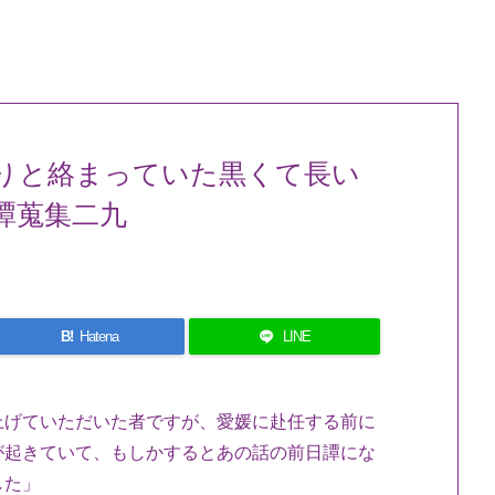
りと絡まっていた黒くて長い
譚蒐集二九
B!
Hatena
LINE
上げていただいた者ですが、愛媛に赴任する前に
が起きていて、もしかするとあの話の前日譚にな
した」