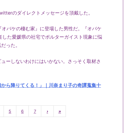
itterのダイレクトメッセージを頂戴した。
話『オバケの棲む家』に登場した男性だ。『オバケ
任した愛媛県の社宅でポルターガイスト現象に悩
話だった。
ビューしないわけにはいかない。さっそく取材さ
階から降りてくる！」｜川奈まり子の奇譚蒐集十
5
6
7
›
»