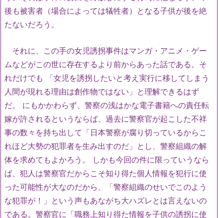
後も被害者（場合によっては犠牲者）となる子供が後を絶
たないだろう。
それに、この手の女児誘拐事件はマンガ・アニメ・ゲー
ムなどがこの世に存在するより前からあった話である。そ
れだけでも 「女児を誘拐したいと考え実行に移してしまう
人間が現れる理由は創作物ではない」と理解できるはず
だ。 にもかかわらず、警察の浅はかな電子書籍への責任転
嫁が許されるというならば、過去に警察官が起こした不祥
事の数々を持ち出して「日本警察が腐り切っているからこ
れほど大勢の犯罪者を生み出すのだ」とし、警察組織の解
体を求めてもよかろう。 しかも今回の件に限っていうなら
ば、犯人は警察官だからこそ知り得た個人情報を犯行に使
った可能性が大なのだから、「警察組織のせいでこのよう
な犯罪が！」という声もあながち大ハズレとは言えないの
である。警察官に「職務上知り得た情報を子供の誘拐に使