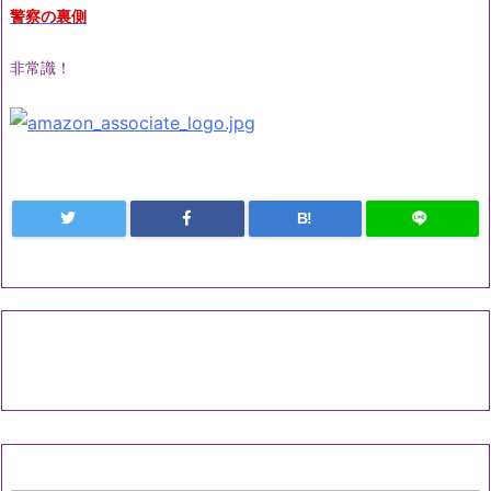
警察の裏側
非常識！
B!