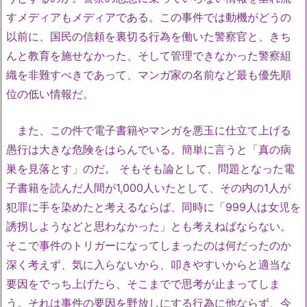
すメディアもメディアである。この事件では動機がどうの
以前に、国民の信頼を裏切る行為を働いた警察官と、きち
んと教育を施せなかった、そして管理できなかった警察組
織を非難すべきであって、マンガ家の名前など最も優先順
位の低い情報だ。
また、この件で電子書籍やマンガを悪玉に仕立て上げる
愚行は大きな危険をはらんでいる。簡単に言うと「真の病
巣を見落とす」のだ。 そもそも論として、問題となった電
子書籍を読んだ人間が1,000人いたとして、その内の1人が
犯罪に手を染めたと考えるならば、同時に「999人は女児を
誘拐しようなどと思わなかった」とも考えねばならない。
そこで事件のトリガーになってしまったのは何だったのか
深く考えず、気に入らないから、叩きやすいからと適当な
要因をでっち上げたら、そこまでで思考が止まってしま
う。それは事件の要因を野放しにする行為に他ならず、今