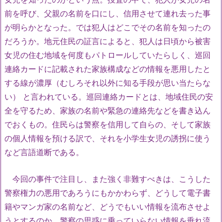
前を呼び、父親の名前を口にし、信用させて連れ去った事
が明らかとなった。では犯人はどこでその名前を知ったの
だろうか。地元住民の証言によると、犯人は日頃から被害
女児の住む地域を何度もパトロールしていたらしく、巡回
連絡カードに記載された家族構成などの情報を悪用したと
する線が濃厚（むしろそれ以外に知る手段が思い当たらな
い） と言われている。巡回連絡カードとは、地域住民の安
全を守るため、家族の名前や緊急の連絡先などを書き込ん
でおくもの。住民らは警察を信用して自らの、そして家族
の個人情報を預ける訳で、それを小学生女児の誘拐に使う
など言語道断である。
今回の事件で注目し、また強く非難すべきは、こうした
警察権力の悪用であろうにもかかわらず、どうして電子書
籍やマンガ家の名前など、どうでもいい情報を流布させよ
うとするのか。警察の思惑に乗っていらない情報を垂れ流