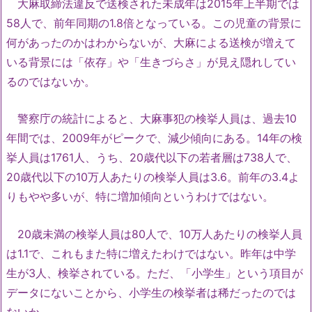
大麻取締法違反で送検された未成年は2015年上半期では
58人で、前年同期の1.8倍となっている。この児童の背景に
何があったのかはわからないが、大麻による送検が増えて
いる背景には「依存」や「生きづらさ」が見え隠れしてい
るのではないか。
警察庁の統計によると、大麻事犯の検挙人員は、過去10
年間では、2009年がピークで、減少傾向にある。14年の検
挙人員は1761人、うち、20歳代以下の若者層は738人で、
20歳代以下の10万人あたりの検挙人員は3.6。前年の3.4よ
りもやや多いが、特に増加傾向というわけではない。
20歳未満の検挙人員は80人で、10万人あたりの検挙人員
は1.1で、これもまた特に増えたわけではない。昨年は中学
生が3人、検挙されている。ただ、「小学生」という項目が
データにないことから、小学生の検挙者は稀だったのでは
ないか。