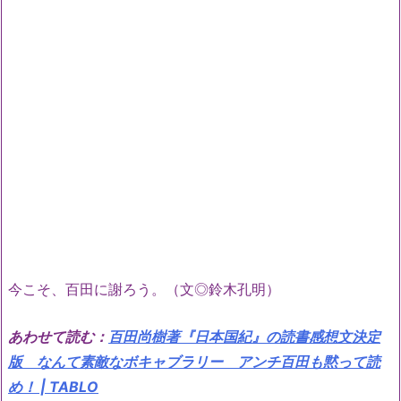
今こそ、百田に謝ろう。（文◎鈴木孔明）
あわせて読む：
百田尚樹著『日本国紀』の読書感想文決定
版 なんて素敵なボキャブラリー アンチ百田も黙って読
め！ | TABLO