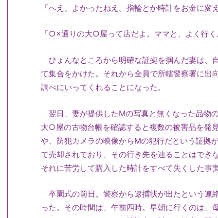
「へえ、よかったねえ。指輪とか時計をお金に変
「○×通りの大○屋って店だよ。ママと、よく行く
ひょんなところから明確な証拠を掴んだ妻は、自
て集合をかけた。それから全員で所轄警察署に出
調べにいってくれることになった。
翌日、妻が提供したMの写真と無くなった品物の
大○屋の古物台帳を確認すると複数の被害品を発
や、防犯カメラの映像からMの犯行だという証拠
て売却されており、その行き先を辿ることはでき
それに苦労して購入した時計をすべて失くした事
卒園式の前日。警察から逮捕状が出たという連絡
った。その時間は、午前四時。早朝に行くのは、