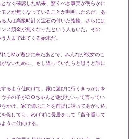
となく確認した結果、驚くべき事実が明らかに
なモノが無くなっていることが判明したのだ。あ
ある人は高級時計と宝石の付いた指輪、さらには
タンス預金が無くなったという人もいた。その
いう人まで出てくる始末だ。
れもMが遊びに来たあとで、みんなが彼女のこ
拠がないために、もし違っていたらと思うと誰に
。
するよう仕向けて、家に遊びに行くきっかけを
「ウチの子が○○ちゃんと遊びたいって言ってい
声をかけ、家で遊ぶことを前提に誘ってあがり込
宅を促しても、めげずに長居をして「留守番して
るように仕向ける。