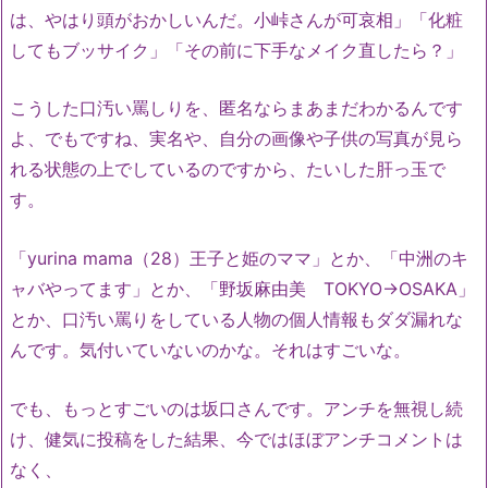
は、やはり頭がおかしいんだ。小峠さんが可哀相」「化粧
してもブッサイク」「その前に下手なメイク直したら？」
こうした口汚い罵しりを、匿名ならまあまだわかるんです
よ、でもですね、実名や、自分の画像や子供の写真が見ら
れる状態の上でしているのですから、たいした肝っ玉で
す。
「yurina mama（28）王子と姫のママ」とか、「中洲のキ
ャバやってます」とか、「野坂麻由美 TOKYO→OSAKA」
とか、口汚い罵りをしている人物の個人情報もダダ漏れな
んです。気付いていないのかな。それはすごいな。
でも、もっとすごいのは坂口さんです。アンチを無視し続
け、健気に投稿をした結果、今ではほぼアンチコメントは
なく、