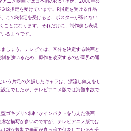
アニメ映画では日本初のR15+指定、2000年公
のPG12指定を受けています。R指定を受ける作品
が、このR指定を受けると、ポスターが張れない
響くことになります。それだけに、制作側も表現
ているようです。
みましょう。テレビでは、区分を決定する映画と
規制を強いるため、原作を改変するのが業界の通
ゼフという片足の欠損したキャラは、漂流し飢えをし
な設定でしたが、テレビアニメ版では海難事故で
人型ゴキブリの闘いがインパクトを与えた漫画
残虐な描写が多いのですが、テレビアニメ版では
らは雑な規制で画面が真っ暗で何をしているか分