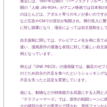
過去には、1997年公開の『パーフェクトブルー』が
開の『人狼 JIN-ROH』がアニメ映画では日本初
のほとんどは、アダルト寄りのモノが多いのです
など広告やCMでの宣伝が制限され、興行収入に
に対し慎重になり、場合によっては自主規制をし
自主規制に関しては、テレビアニメ化を例に見て
違い、漫画原作の過激な表現に対して厳しい自主
例となっています。
例えば『ONE PIECE』の漫画版では、赫足の
のぐため自分の片足を食べたというショッキング
片足を失ったと設定を変更しています。
他にも、動物などの特殊能力を武器にする人間と
『テラフォーマーズ』では、原作の戦闘シーンに
その描写の全てが黒塗りで隠され、原作ファンか