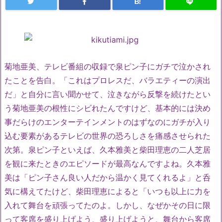
B!
菊地亜美、テレビ番組の収録で泉ピン子にガチで泣かされ
たことを告白。「これはプロレスだ、バラエティーの演出
だ」と自分に言い聞かせて、泣きながら反撃を続けたとい
う菊地亜美の根性にシビれたんですけど、基本的には決め
事だらけのエンターテインメントのはずなのにガチが入り
込む要素があるテレビの世界の恐ろしさを痛感させられた
次第。泉ピン子といえば、久本雅美と柴田理恵の二人芝居
を観に来たときのエピソードが最高なんですよね。久本雅
美は「ピン子さん良い人だから温かく見てくれるよ」と呑
気に構えてたけど、柴田理恵によると「いつも以上に力を
入れて舞台を頑張ってたのよ。しかし、なぜかその日に限
って客席を盛り上げよう、盛り上げようと、舞台から客席