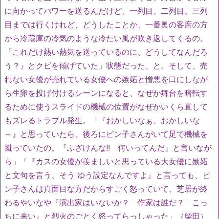
に向かってパワーを送るんだけど、一列目、二列目、三列
目までは行くけれど、どうしたことか、一番奥の客席の方
から冷蔵庫の冷気のような冷たい風が吹き返してくるの。
『これだけ熱い熱気を送っているのに、どうしてなんだろ
う？』とクビを傾げていた」状態だった、と。そして、売
れない女優が売れている女優への嫉妬と憎悪を口にしなが
ら生卵を投げ付けるシーンになると、なぜか舞台を暗転す
るために使うスライドの機械の位置がなぜかいくら直して
もズレるトラブル発生。「『おかしいなぁ、おかしいな
～』と思っていたら、後ろにピン子さんがいて足で機械を
蹴っていたの。『ふざけんな!! 何いってんだ』と言いなが
ら」「『カスの女優が羨ましいと思っている大女優に嫉妬
と文句を言う、そう ゆう設定なんですよ』と言っても、ピ
ン子さんは真面目な方だからすごく怒っていて、芝居が終
わるやいなや『演出家はいないか？ 作家は誰だ？ こっ
ちに来い』と烈火のごとく怒ってらっしゃった」（柴田）