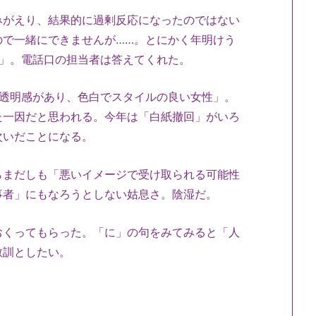
みがえり、結果的に過剰反応になったのではない
ので一緒にできませんが……。とにかく年明けう
…」。電話口の担当者は答えてくれた。
で透明感があり、色白でスタイルの良い女性」。
た一因だと思われる。今年は「白紙撤回」がいろ
次いだことになる。
らまだしも「悪いイメージで受け取られる可能性
事者」にもなろうとしない姑息さ。陰湿だ。
おくってもらった。「に」の句をみてみると「人
教訓としたい。