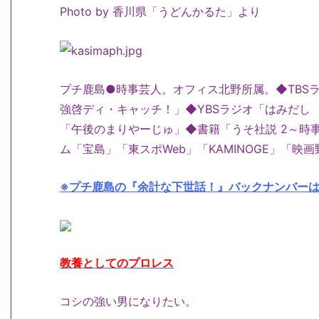
Photo by 香川県「うどんかるた」より
プチ鹿島●時事芸人。オフィス北野所属。◆TBS
強啓ディ・キャッチ！」◆YBSラジオ「はみだし
「午後のまりやーじゅ」◆書籍「うそ社説 2～時
ム「宝島」「東スポWeb」「KAMINOGE」「映画野郎
※プチ鹿島の『余計な下世話！』バックナンバー
教養としてのプロレス
コシの強い男になりたい。