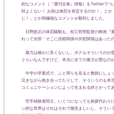
的なコメント（『週刊文春』情報）をTwitter
対よくない！ お前は体罰を肯定するのか！」とか
じ！」とか両極端なコメントが殺到しました。
日野皓正の体罰騒動も、松江哲明監督の映画『童
れって全部「そこに信頼関係や共犯関係はあった
暴力は確かに良くないし、ボクもそういうのが昔
ぐらいなんですけど、本当に全ての暴力が悪なの
中学の卒業式で、ふと周りを見ると教師にしょっ
泣きながら抱き合ってたりして、そういうのも本
コミュニケーションによって生まれる絆とかって
空手経験者同士、いくつになっても挨拶代わりに
ン的な世界はそれはそれで微笑ましいし、そうい