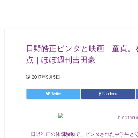
日野皓正ビンタと映画「童貞。
点｜ほぼ週刊吉田豪
2017年9月5日
Twitter
Facebook
日野皓正の体罰騒動で、ビンタされた中学生とそ