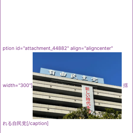
ption id="attachment_44882" align="aligncenter"
width="300"]
揺
れる自民党[/caption]