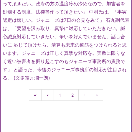
って頂きたい。
政府の方の温度冷め冷めなので、加害者を
処罰する制度、法律等作って頂きたい」 中村氏は、「事実
認定は嬉しい。ジャニーズは7日の会見をみて」 石丸副代表
は、「要望を汲み取り、真摯に対応していただきたい。
誠
心誠意対応していきたい。争いを好んでいません。話し合
いに 応じて頂けたら、清算も未来の道筋をつけられると思
います。
ジャニーズは正しく真摯な対応を。
実数に限りな
く近い被害者を掘り起こすのもジャニーズ事務所の責
務で
す」 と語った。今後のジャニーズ事務所の対応が注目され
る。 (文＠霜月潤一朗)
«
‹
1
2
›
»