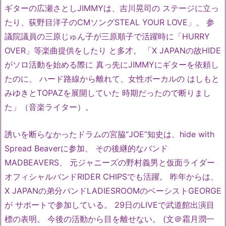
ギターの広瀬さとしJIMMYは、吉川晃司の ステージに立っ
たり、荻野目洋子のCMソングSTEAL YOUR LOVE」、 参
議院議員の三原じゅん子が三原順子で活躍時に「HURRY
OVER」等楽曲提供をしたり と多才。 「X JAPANの故HIDE
がソロ活動を始める際に 真っ先にJIMMYにギターを依頼し
たのに、 ハード路線から離れて、女性ボーカルの はしもと
みゆきとTOPAZを展開していた 時期だったので断りまし
た」（音楽ライター）。
誘いを断らなかったドラムの宮脇“JOE”知史は、hide with
Spread Beaverに参加、 その後継的なバンド
MADBEAVERS、 元ジャニーズの野村義男と仮面ライダー
オフィシャルバンドRIDER CHIPSでも活躍。 昨年からは、
X JAPANの弟分バンドLADIESROOMのベーシストGEORGE
が サポートで参加している。 29日のLIVEで武道館出演目
標の表明。 今後の活動から目を離せない。 (文＠霜月潤一