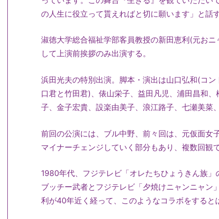
の人生に役立って貰えればと切に願います」と話
淑徳大学総合福祉学部客員教授の新田恵利(元おニ
して上演前挨拶のみ出演する。
浜田光夫の特別出演。脚本・演出は山口弘和(コン
口君と竹田君)、俵山栄子、益田凡児、浦田昌和、松
子、金子宏貴、設楽由美子、浪江路子、七瀬美菜
前回の公演には、ブル中野、前々回は、元仮面女
マイナーチェンジしていく部分もあり、複数回観
1980年代、フジテレビ「オレたちひょうきん族
ブッチー武者とフジテレビ「夕焼けニャンニャン
利が40年近く経って、このようなコラボをすると