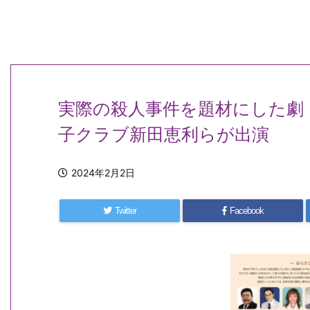
実際の殺人事件を題材にした劇
子クラブ新田恵利らが出演
2024年2月2日
Twitter
Facebook