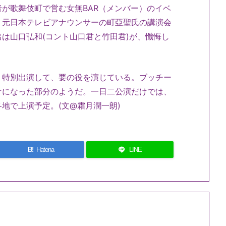
が歌舞伎町で営む女無BAR（メンバー）のイベ
、元日本テレビアナウンサーの町亞聖氏の講演会
は山口弘和(コント山口君と竹田君)が、懺悔し
、特別出演して、要の役を演じている。ブッチー
けになった部分のようだ。一日二公演だけでは、
地で上演予定。(文@霜月潤一朗)
B!
Hatena
LINE