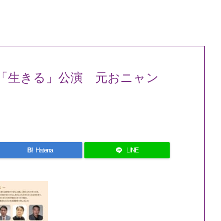
「生きる」公演 元おニャン
B!
Hatena
LINE