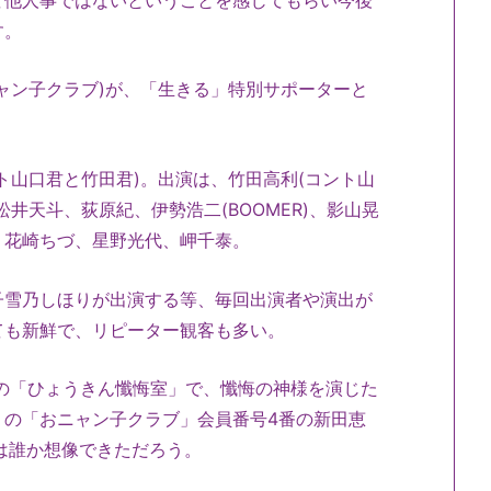
す。
ャン子クラブ)が、「生きる」特別サポーターと
ト山口君と竹田君)。出演は、竹田高利(コント山
井天斗、荻原紀、伊勢浩二(BOOMER)、影山晃
、花崎ちづ、星野光代、岬千泰。
子雪乃しほりが出演する等、毎回出演者や演出が
ても新鮮で、リピーター観客も多い。
」の「ひょうきん懺悔室」で、懺悔の神様を演じた
」の「おニャン子クラブ」会員番号4番の新田恵
は誰か想像できただろう。