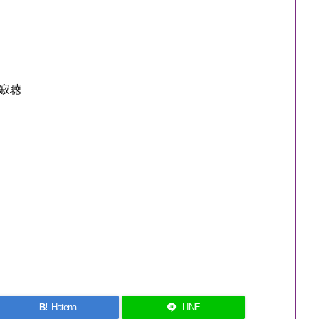
寂聴
B!
Hatena
LINE