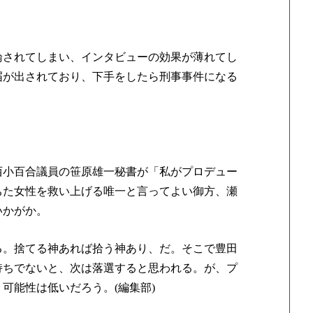
されてしまい、インタビューの効果が薄れてし
届が出されており、下手をしたら刑事事件になる
西小百合議員の笹原雄一秘書が「私がプロデュー
ちた女性を救い上げる唯一と言ってよい御方、瀬
いかがか。
。捨てる神あれば拾う神あり、だ。そこで豊田
持ちでないと、次は落選すると思われる。が、プ
、可能性は低いだろう。
編集部
(
)