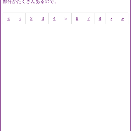
部分がたくさんあるので。
«
‹
2
3
4
5
6
7
8
›
»