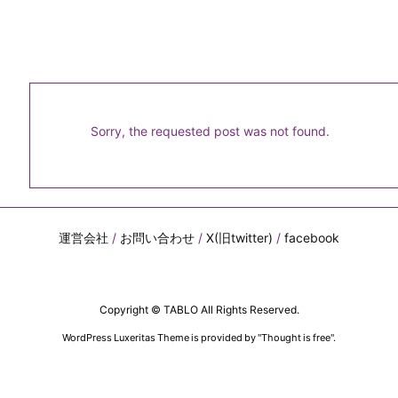
Sorry, the requested post was not found.
運営会社
/
お問い合わせ
/
X(旧twitter)
/
facebook
Copyright ©
TABLO
All Rights Reserved.
WordPress Luxeritas Theme is provided by "
Thought is free
".