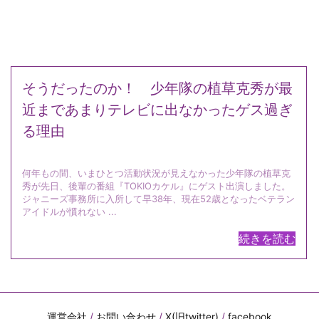
そうだったのか！ 少年隊の植草克秀が最
近まであまりテレビに出なかったゲス過ぎ
る理由
何年もの間、いまひとつ活動状況が見えなかった少年隊の植草克
秀が先日、後輩の番組『TOKIOカケル』にゲスト出演しました。
ジャニーズ事務所に入所して早38年、現在52歳となったベテラン
アイドルが慣れない ...
続きを読む
運営会社
/
お問い合わせ
/
X(旧twitter)
/
facebook