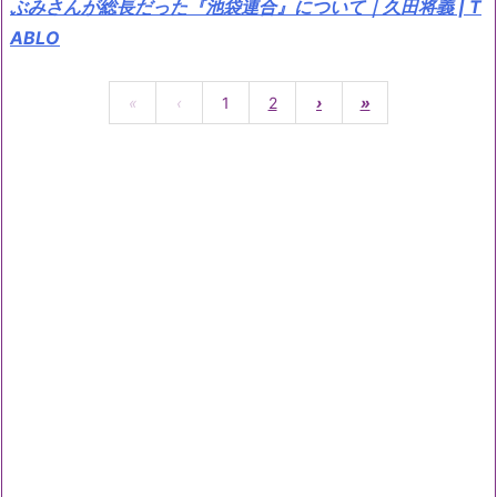
ぶみさんが総長だった『池袋連合』について｜久田将義 | T
ABLO
«
‹
1
2
›
»