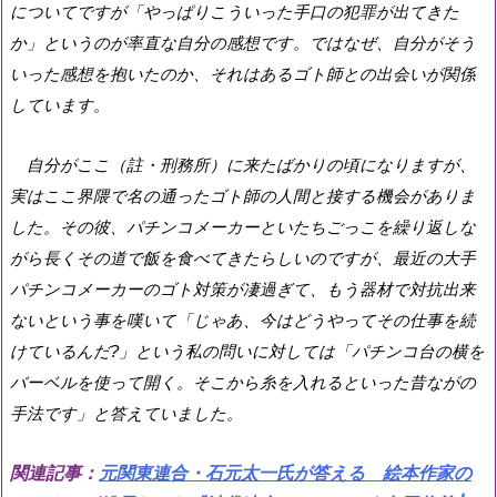
についてですが「やっぱりこういった手口の犯罪が出てきた
か」というのが率直な自分の感想です。ではなぜ、自分がそう
いった感想を抱いたのか、それはあるゴト師との出会いが関係
しています。
自分がここ（註・刑務所）に来たばかりの頃になりますが、
実はここ界隈で名の通ったゴト師の人間と接する機会がありま
した。その彼、パチンコメーカーといたちごっこを繰り返しな
がら長くその道で飯を食べてきたらしいのですが、最近の大手
パチンコメーカーのゴト対策が凄過ぎて、もう器材で対抗出来
ないという事を嘆いて「じゃあ、今はどうやってその仕事を続
けているんだ
?
」という私の問いに対しては「パチンコ台の横を
バーベルを使って開く。そこから糸を入れるといった昔ながの
手法です」と答えていました。
関連記事：
元関東連合・石元太一氏が答える 絵本作家の