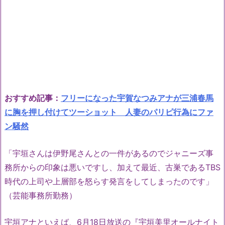
おすすめ記事：
フリーになった宇賀なつみアナが三浦春馬
に胸を押し付けてツーショット 人妻のパリピ行為にファ
ン騒然
「宇垣さんは伊野尾さんとの一件があるのでジャニーズ事
務所からの印象は悪いですし、加えて最近、古巣であるTBS
時代の上司や上層部を怒らす発言をしてしまったのです」
（芸能事務所勤務）
宇垣アナといえば、6月18日放送の『宇垣美里オールナイト