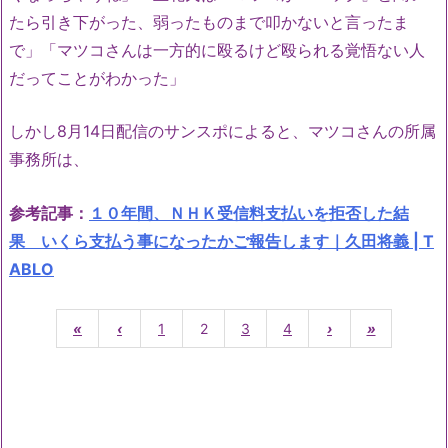
たら引き下がった、弱ったものまで叩かないと言ったま
で」「マツコさんは一方的に殴るけど殴られる覚悟ない人
だってことがわかった」
しかし8月14日配信のサンスポによると、マツコさんの所属
事務所は、
参考記事：
１０年間、ＮＨＫ受信料支払いを拒否した結
果 いくら支払う事になったかご報告します｜久田将義 | T
ABLO
«
‹
1
2
3
4
›
»