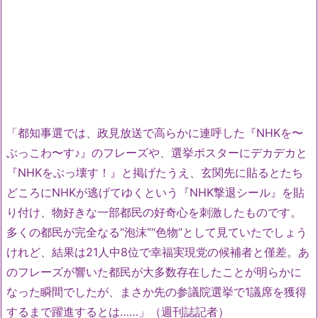
「都知事選では、政見放送で高らかに連呼した『NHKを〜
ぶっこわ〜す♪』のフレーズや、選挙ポスターにデカデカと
『NHKをぶっ壊す！』と掲げたうえ、玄関先に貼るとたち
どころにNHKが逃げてゆくという『NHK撃退シール』を貼
り付け、物好きな一部都民の好奇心を刺激したものです。
多くの都民が完全なる“泡沫”“色物”として見ていたでしょう
けれど、結果は21人中8位で幸福実現党の候補者と僅差。あ
のフレーズが響いた都民が大多数存在したことが明らかに
なった瞬間でしたが、まさか先の参議院選挙で1議席を獲得
するまで躍進するとは……」（週刊誌記者）