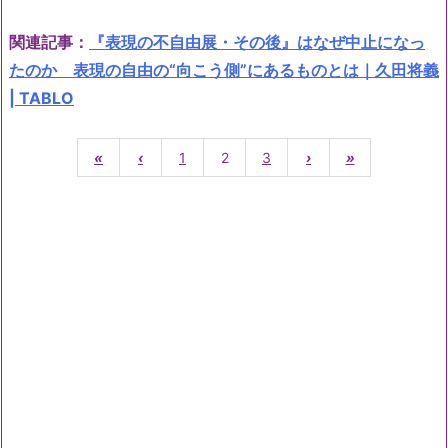
関連記事：
『表現の不自由展・その後』はなぜ中止になっ
たのか 表現の自由の“向こう側”にあるものとは｜久田将義
| TABLO
«
‹
1
2
3
›
»