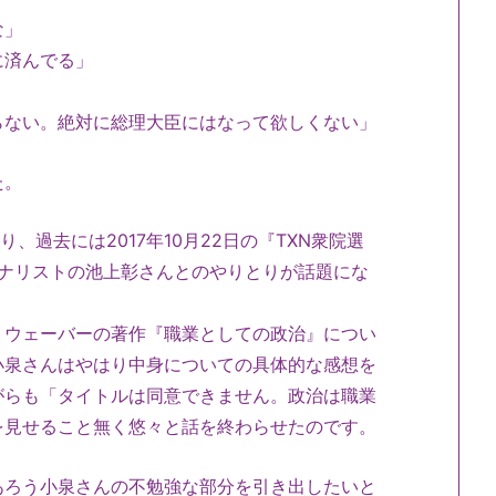
な」
に済んでる」
」
らない。絶対に総理大臣にはなって欲しくない」
た。
、過去には2017年10月22日の『TXN衆院選
ーナリストの池上彰さんとのやりとりが話題にな
・ウェーバーの著作『職業としての政治』につい
小泉さんはやはり中身についての具体的な感想を
がらも「タイトルは同意できません。政治は職業
を見せること無く悠々と話を終わらせたのです。
あろう小泉さんの不勉強な部分を引き出したいと