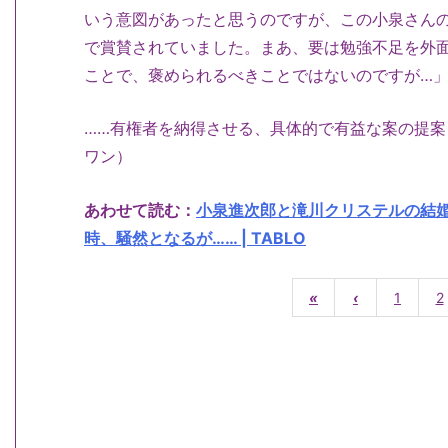
いう意図があったと思うのですが、この小泉さん
で賞賛されていました。まあ、要は勉強不足を外
ことで、褒められるべきことではないのですが…
……有権者を納得させる、具体的で有益な案の提
ワン）
あわせて読む：
小泉進次郎と滝川クリステルの結
時、騒然となるが…… | TABLO
«
‹
1
2