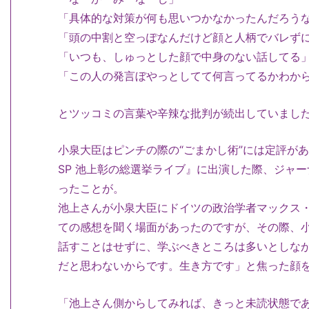
「具体的な対策が何も思いつかなかったんだろう
「頭の中割と空っぽなんだけど顔と人柄でバレず
「いつも、しゅっとした顔で中身のない話してる
「この人の発言ぼやっとしてて何言ってるかわか
とツッコミの言葉や辛辣な批判が続出していまし
小泉大臣はピンチの際の“ごまかし術”には定評があり
SP 池上彰の総選挙ライブ』に出演した際、ジャ
ったことが。
池上さんが小泉大臣にドイツの政治学者マックス
ての感想を聞く場面があったのですが、その際、
話すことはせずに、学ぶべきところは多いとしな
だと思わないからです。生き方です」と焦った顔
「池上さん側からしてみれば、きっと未読状態で