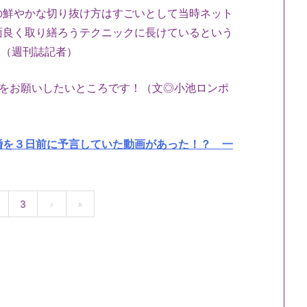
の鮮やかな切り抜け方はすごいとして当時ネット
面良く取り繕ろうテクニックに長けているという
」（週刊誌記者）
案をお願いしたいところです！（文◎小池ロンポ
婚を３日前に予言していた動画があった！？ 一
3
›
»