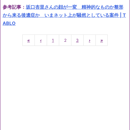
参考記事：
坂口杏里さんの顔が一変 精神的なものか整形
から来る後遺症か いまネット上が騒然としている案件 | T
ABLO
«
‹
1
2
3
›
»