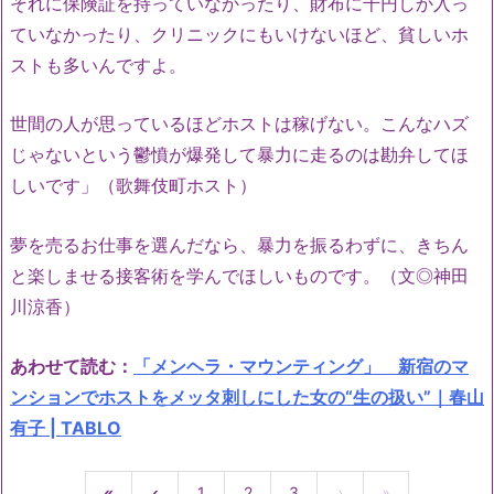
それに保険証を持っていなかったり、財布に千円しか入っ
ていなかったり、クリニックにもいけないほど、貧しいホ
ストも多いんですよ。
世間の人が思っているほどホストは稼げない。こんなハズ
じゃないという鬱憤が爆発して暴力に走るのは勘弁してほ
しいです」（歌舞伎町ホスト）
夢を売るお仕事を選んだなら、暴力を振るわずに、きちん
と楽しませる接客術を学んでほしいものです。（文◎神田
川涼香）
あわせて読む：
「メンヘラ・マウンティング」 新宿のマ
ンションでホストをメッタ刺しにした女の“生の扱い”｜春山
有子 | TABLO
«
‹
1
2
3
›
»