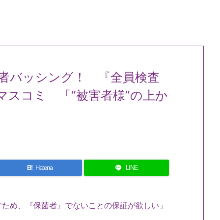
者バッシング！ 『全員検査
マスコミ 「“被害者様”の上か
B!
Hatena
LINE
すため、『保菌者』でないことの保証が欲しい」
。