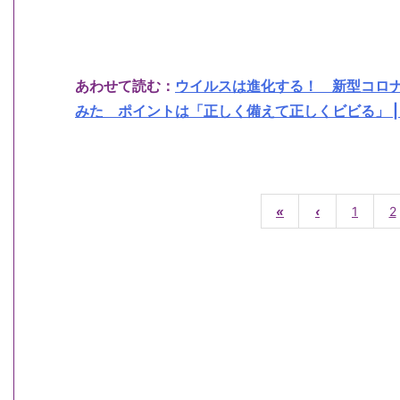
あわせて読む：
ウイルスは進化する！ 新型コロ
みた ポイントは「正しく備えて正しくビビる」 | 
«
‹
1
2