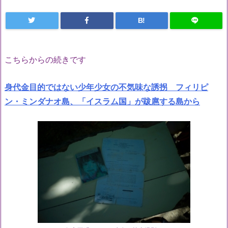
B!
こちらからの続きです
身代金目的ではない少年少女の不気味な誘拐 フィリピ
ン・ミンダナオ島、「イスラム国」が跋扈する島から