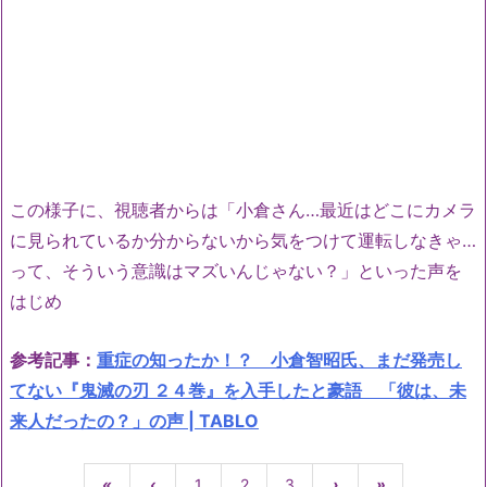
この様子に、視聴者からは「小倉さん…最近はどこにカメラ
に見られているか分からないから気をつけて運転しなきゃ…
って、そういう意識はマズいんじゃない？」といった声を
はじめ
参考記事：
重症の知ったか！？ 小倉智昭氏、まだ発売し
てない『鬼滅の刃 ２４巻』を入手したと豪語 「彼は、未
来人だったの？」の声 | TABLO
«
‹
1
2
3
›
»