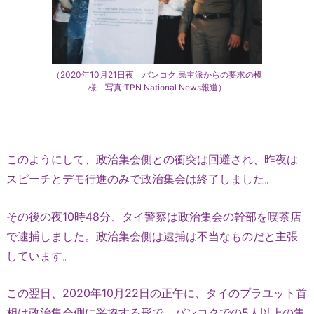
（2020年10月21日夜 バンコク:民主派からの要求の模
様 写真:TPN National News報道）
このようにして、政治集会側との衝突は回避され、昨夜は
スピーチとデモ行進のみで政治集会は終了しました。
その後の夜10時48分、タイ警察は政治集会の幹部を喫茶店
で逮捕しました。政治集会側は逮捕は不当なものだと主張
しています。
この翌日、2020年10月22日の正午に、タイのプラユット首
相は政治集会側に妥協する形で、バンコクでの5人以上の集