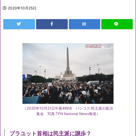
2020年10月25日
B!
（2020年10月21日午後4時頃 バンコク:民主派の政治
集会 写真:TPN National News報道）
プラユット首相は民主派に譲歩？