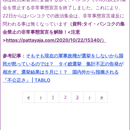
会を禁止する非常事態宣言を終了しました。これにより、
22日からはバンコクでの政治集会は、非常事態宣言違反に
問われる事は無くなっています
（資料:タイ・バンコクの集
会禁止の非常事態宣言を解除！<注意
>
https://pattayaja.com/2020/10/22/15340/
）
参考記事：
そもそも現在の軍事政権が選挙をしないから国
民が怒っているのでは？ タイ総選挙 集計不正の告発が
相次ぎ、選挙結果は５月に！？ 国内外から指摘される
「不公正さ」 | TABLO
«
‹
1
2
3
›
»