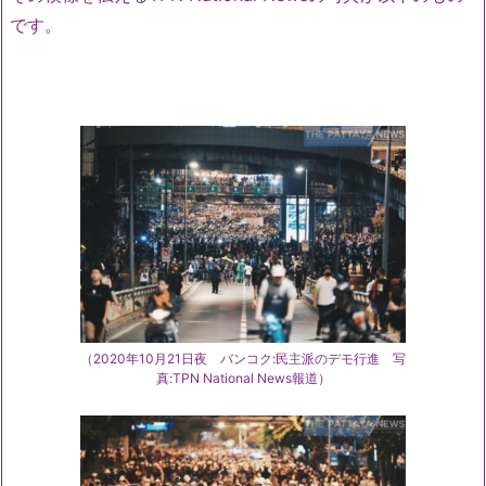
です。
（2020年10月21日夜 バンコク:民主派のデモ行進 写
真:TPN National News報道）