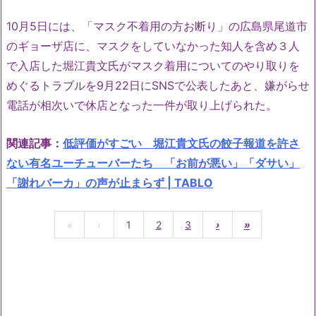
10月5日には、「マスク不着用の方お断り」の広島県尾道市
のギョーザ店に、マスクをしていなかった知人を含め３人
で入店した堀江貴文氏がマスク着用についてのやり取りを
めぐるトラブルを9月22日にSNSで公表したあと、嫌がらせ
電話が相次いで休店となった一件が取り上げられた。
関連記事：
低評価がすごい 堀江貴文氏の餃子報道を許さ
ない有名ユーチューバーたち 「お前が悪い」「ダサい」
「謝れバーカ」の声が止まらず | TABLO
«
‹
1
2
3
›
»