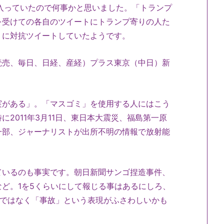
ンドに入っていたので何事かと思いました。「トランプ
を受けての各自のツイートにトランプ寄りの人た
ミに対抗ツイートしていたようです。
読売、毎日、日経、産経）プラス東京（中日）新
実がある」。「マスゴミ」を使用する人にはこう
2011年3月11日、東日本大震災、福島第一原
一部、ジャーナリストが出所不明の情報で放射能
ているのも事実です。朝日新聞サンゴ捏造事件、
ど。1を5くらいにして報じる事はあるにしろ、
ルではなく「事故」という表現がふさわしいかも