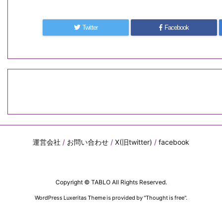
Twitter
Facebook
運営会社
/
お問い合わせ
/
X(旧twitter)
/
facebook
Copyright ©
TABLO
All Rights Reserved.
WordPress Luxeritas Theme is provided by "
Thought is free
".