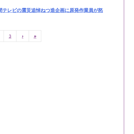
間テレビの震災追悼ねつ造企画に原発作業員が怒
3
›
»