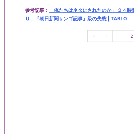
参考記事：
「俺たちはネタにされたのか」 ２４時
り 『朝日新聞サンゴ記事』級の失態 | TABLO
«
‹
1
2