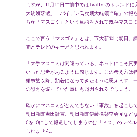
ますが、11月10日午前中ではTwitterのトレ
大統領落選」「バイデン氏次期大統領当確」の報
ちが「マスゴミ」という単語を入れて既存マスコ
ここで言う「マスゴミ」とは、五大新聞（朝日、
聞とテレビのキー局と思われます。
「大手マスコミは間違っている。ネットにこそ真
いった思考があるように感じます。この考え方は特に
発事故以降、顕著になってきたように思えます。
の恐さを煽っていた事にも起因されるでしょう。
確かにマスコミがとんでもない「事故」を起こし
朝日新聞吉田証言、朝日新聞伊藤律架空会見などな
0を10にして報道してしまうのは「ミス」のレベ
しれません。