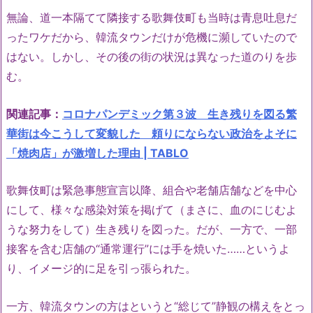
無論、道一本隔てて隣接する歌舞伎町も当時は青息吐息だ
ったワケだから、韓流タウンだけが危機に瀕していたので
はない。しかし、その後の街の状況は異なった道のりを歩
む。
関連記事：
コロナパンデミック第３波 生き残りを図る繁
華街は今こうして変貌した 頼りにならない政治をよそに
「焼肉店」が激増した理由 | TABLO
歌舞伎町は緊急事態宣言以降、組合や老舗店舗などを中心
にして、様々な感染対策を掲げて（まさに、血のにじむよ
うな努力をして）生き残りを図った。だが、一方で、一部
接客を含む店舗の“通常運行”には手を焼いた……というよ
り、イメージ的に足を引っ張られた。
一方、韓流タウンの方はというと“総じて”静観の構えをとっ