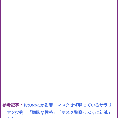
参考記事：
おのののか謝罪 マスクせず喋っているサラリ
ーマン批判 「嫌味な性格」「マスク警察っぷりに幻滅」