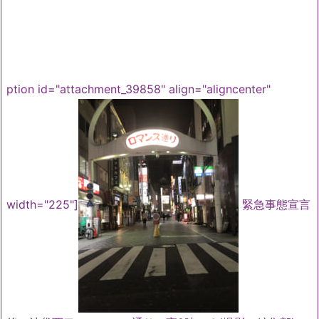
ption id="attachment_39858" align="aligncenter"
width="225"]
緊急事態宣言