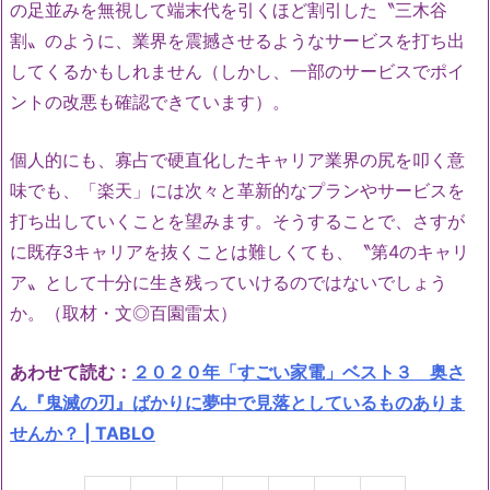
の足並みを無視して端末代を引くほど割引した〝三木谷
割〟のように、業界を震撼させるようなサービスを打ち出
してくるかもしれません（しかし、一部のサービスでポイ
ントの改悪も確認できています）。
個人的にも、寡占で硬直化したキャリア業界の尻を叩く意
味でも、「楽天」には次々と革新的なプランやサービスを
打ち出していくことを望みます。そうすることで、さすが
に既存3キャリアを抜くことは難しくても、〝第4のキャリ
ア〟として十分に生き残っていけるのではないでしょう
か。（取材・文◎百園雷太）
あわせて読む：
２０２０年「すごい家電」ベスト３ 奥さ
ん『鬼滅の刃』ばかりに夢中で見落としているものありま
せんか？ | TABLO