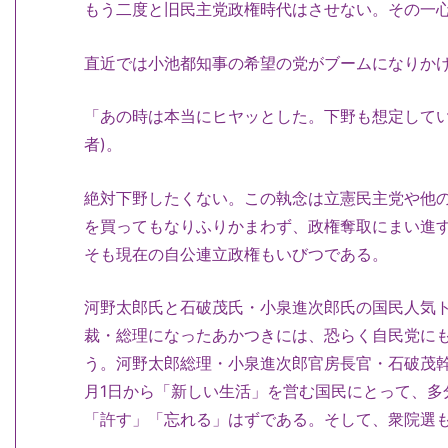
もう二度と旧民主党政権時代はさせない。その一
直近では小池都知事の希望の党がブームになりか
「あの時は本当にヒヤッとした。下野も想定してい
者)。
絶対下野したくない。この執念は立憲民主党や他
を買ってもなりふりかまわず、政権奪取にまい進
そも現在の自公連立政権もいびつである。
河野太郎氏と石破茂氏・小泉進次郎氏の国民人気
裁・総理になったあかつきには、恐らく自民党に
う。河野太郎総理・小泉進次郎官房長官・石破茂幹
月1日から「新しい生活」を営む国民にとって、多
「許す」「忘れる」はずである。そして、衆院選