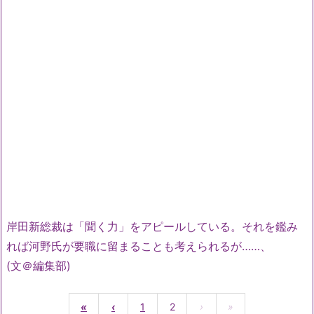
岸田新総裁は「聞く力」をアピールしている。それを鑑み
れば河野氏が要職に留まることも考えられるが……、
(文＠編集部)
«
‹
1
2
›
»