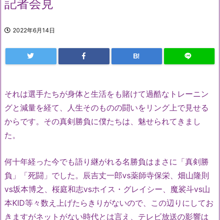
記者会見
2022年6月14日
B!
それは選手たちが身体と生活をも賭けて過酷なトレーニン
グと減量を経て、人生そのものの闘いをリング上で見せる
からです。その真剣勝負に僕たちは、魅せられてきまし
た。
何十年経った今でも語り継がれる名勝負はまさに「真剣勝
負」「死闘」でした。辰吉丈一郎vs薬師寺保栄、畑山隆則
vs坂本博之、桜庭和志vsホイス・グレイシー、魔裟斗vs山
本KID等々数え上げたらきりがないので、この辺りにしてお
きますがネットがない時代とは言え、テレビ放送の影響は