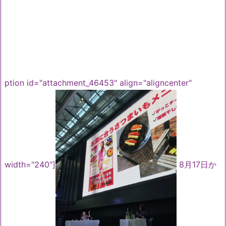
ption id="attachment_46453" align="aligncenter"
width="240"]
8月17日か