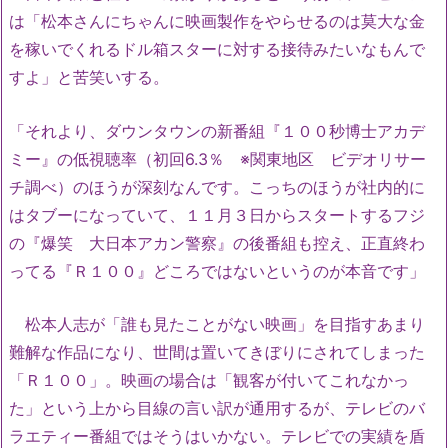
は「松本さんにちゃんに映画製作をやらせるのは莫大な金
を稼いでくれるドル箱スターに対する接待みたいなもんで
すよ」と苦笑いする。
「それより、ダウンタウンの新番組『１００秒博士アカデ
ミー』の低視聴率（初回6.3％ ※関東地区 ビデオリサー
チ調べ）のほうが深刻なんです。こっちのほうが社内的に
はタブーになっていて、１１月３日からスタートするフジ
の『爆笑 大日本アカン警察』の後番組も控え、正直終わ
ってる『Ｒ１００』どころではないというのが本音です」
松本人志が「誰も見たことがない映画」を目指すあまり
難解な作品になり、世間は置いてきぼりにされてしまった
「Ｒ１００」。映画の場合は「観客が付いてこれなかっ
た」という上から目線の言い訳が通用するが、テレビのバ
ラエティー番組ではそうはいかない。テレビでの実績を盾