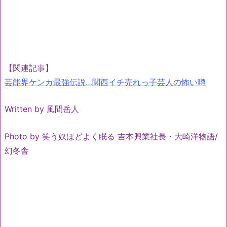
【関連記事】
芸能界ケンカ最強伝説…関西イチ売れっ子芸人の怖い噂
Written by 風間岳人
Photo by 笑う奴ほどよく眠る 吉本興業社長・大崎洋物語/
幻冬舎