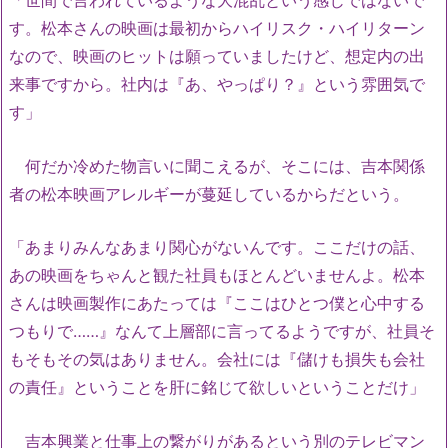
「世間で言われているような大混乱という感じではないで
す。松本さんの映画は最初からハイリスク・ハイリターン
なので、映画のヒットは願っていましたけど、想定内の出
来事ですから。社内は『あ、やっぱり？』という雰囲気で
す」
何だか冷めた物言いに聞こえるが、そこには、吉本関係
者の松本映画アレルギーが蔓延しているからだという。
「あまりみんなあまり関心がないんです。ここだけの話、
あの映画をちゃんと観た社員もほとんどいませんよ。松本
さんは映画製作にあたっては『ここはひとつ僕と心中する
つもりで……』なんて上層部に言ってるようですが、社員そ
もそもその気はありません。会社には『儲けも損失も会社
の責任』ということを肝に銘じて欲しいということだけ」
吉本興業と仕事上の繋がりがあるという別のテレビマン