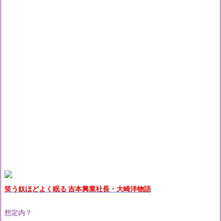
笑う奴ほどよく眠る 吉本興業社長・大崎洋物語
想定内？