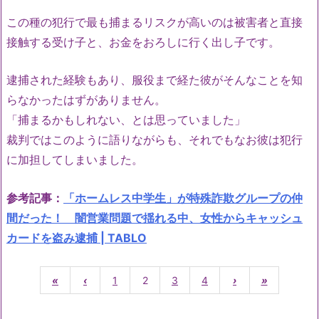
この種の犯行で最も捕まるリスクが高いのは被害者と直接
接触する受け子と、お金をおろしに行く出し子です。
逮捕された経験もあり、服役まで経た彼がそんなことを知
らなかったはずがありません。
「捕まるかもしれない、とは思っていました」
裁判ではこのように語りながらも、それでもなお彼は犯行
に加担してしまいました。
参考記事：
「ホームレス中学生」が特殊詐欺グループの仲
間だった！ 闇営業問題で揺れる中、女性からキャッシュ
カードを盗み逮捕 | TABLO
«
‹
1
2
3
4
›
»