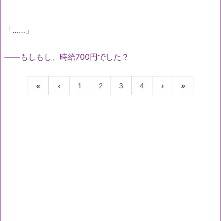
「……」
――もしもし、時給700円でした？
«
‹
1
2
3
4
›
»