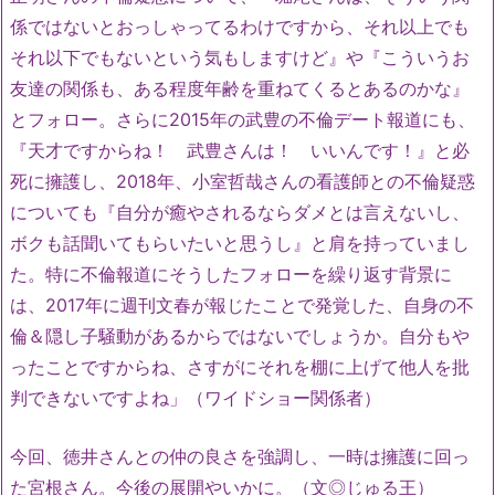
係ではないとおっしゃってるわけですから、それ以上でも
それ以下でもないという気もしますけど』や『こういうお
友達の関係も、ある程度年齢を重ねてくるとあるのかな』
とフォロー。さらに2015年の武豊の不倫デート報道にも、
『天才ですからね！ 武豊さんは！ いいんです！』と必
死に擁護し、2018年、小室哲哉さんの看護師との不倫疑惑
についても『自分が癒やされるならダメとは言えないし、
ボクも話聞いてもらいたいと思うし』と肩を持っていまし
た。特に不倫報道にそうしたフォローを繰り返す背景に
は、2017年に週刊文春が報じたことで発覚した、自身の不
倫＆隠し子騒動があるからではないでしょうか。自分もや
ったことですからね、さすがにそれを棚に上げて他人を批
判できないですよね」（ワイドショー関係者）
今回、徳井さんとの仲の良さを強調し、一時は擁護に回っ
た宮根さん。今後の展開やいかに。（文◎じゅる王）