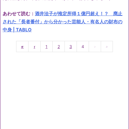
あわせて読む：
酒井法子が推定所得１億円超え！？ 廃止
された「長者番付」から分かった芸能人・有名人の財布の
中身 | TABLO
«
‹
1
2
3
4
›
»