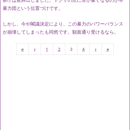
察庁は産み出しました。ヤクザの次に罪が重くなるのが準
暴力団という位置づけです。
しかし、今や閣議決定により、この暴力のパワーバランス
が崩壊してしまったも同然です。額面通り受けるなら。
«
‹
1
2
3
4
›
»