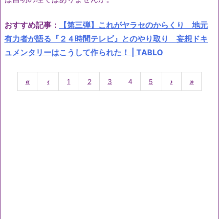
おすすめ記事：
【第三弾】これがヤラセのからくり 地元
有力者が語る『２４時間テレビ』とのやり取り 妄想ドキ
ュメンタリーはこうして作られた！ | TABLO
«
‹
1
2
3
4
5
›
»