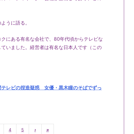
のように語る。
クにある有名な会社で、80年代頃からテレビな
していました。経営者は有名な日本人です（この
間テレビの捏造疑惑 女優・黒木瞳のそばでずっ
4
5
›
»