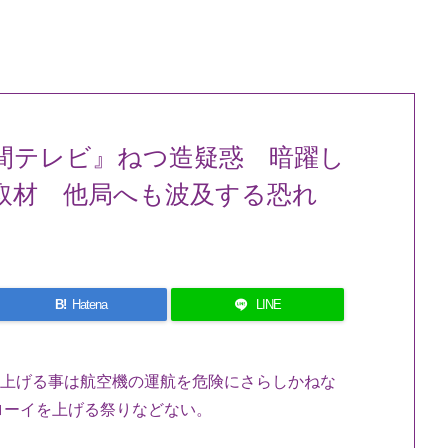
間テレビ』ねつ造疑惑 暗躍し
撃取材 他局へも波及する恐れ
B!
Hatena
LINE
を上げる事は航空機の運航を危険にさらしかねな
ローイを上げる祭りなどない。