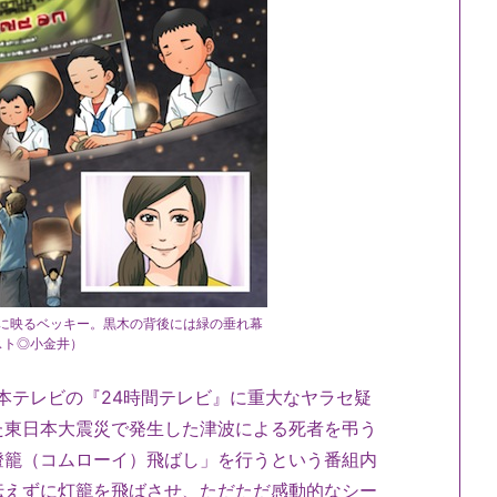
に映るベッキー。黒木の背後には緑の垂れ幕
スト◎小金井）
た日本テレビの『24時間テレビ』に重大なヤラセ疑
た東日本大震災で発生した津波による死者を弔う
燈籠（コムローイ）飛ばし」を行うという番組内
伝えずに灯籠を飛ばさせ、ただただ感動的なシー