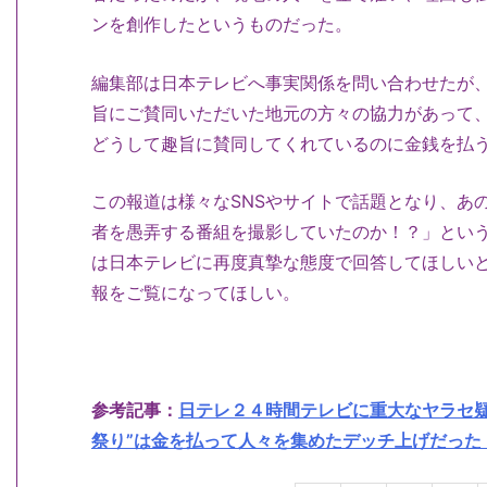
ンを創作したというものだった。
編集部は日本テレビへ事実関係を問い合わせたが
旨にご賛同いただいた地元の方々の協力があって
どうして趣旨に賛同してくれているのに金銭を払
この報道は様々なSNSやサイトで話題となり、あ
者を愚弄する番組を撮影していたのか！？」とい
は日本テレビに再度真摯な態度で回答してほしい
報をご覧になってほしい。
参考記事：
日テレ２４時間テレビに重大なヤラセ疑
祭り”は金を払って人々を集めたデッチ上げだった！ |