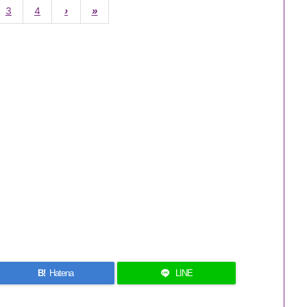
3
4
›
»
B!
Hatena
LINE